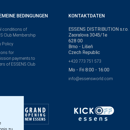
EMEINE BEDINGUNGEN
KONTAKTDATEN
ESSENS DISTRIBUTION s.r.o.
l conditions of
Zaoralova 3045/1e
S Club Membership
628 00
y Policy
Brno - Líšeň
Czech Republic
ions for
ssion payments to
+420 773 751 573
rs of ESSENS Club
Mo - Fri 8:00 - 16:00
info@essensworld.com
e
bnis zu