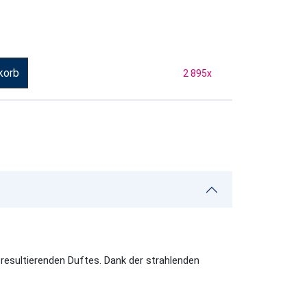
korb
2 895
x
s resultierenden Duftes. Dank der strahlenden