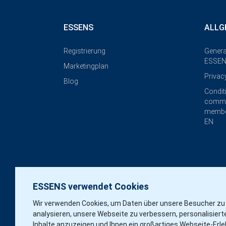
ESSENS
ALLG
Registrierung
Genera
ESSEN
Marketingplan
Privac
Blog
Condit
commi
membe
EN
ESSENS verwendet Cookies
Wir verwenden Cookies, um Daten über unsere Besucher zu
analysieren, unsere Webseite zu verbessern, personalisiert
Inhalte anzuzeigen und Ihnen ein großartiges Webseite-Erle