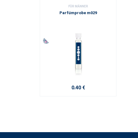
FÜR MÄNNER
Parfümprobe m029
0.40 €