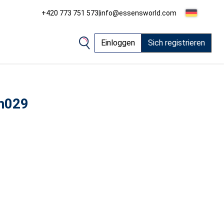
+420 773 751 573
|
info@essensworld.com
Einloggen
Sich registrieren
m029