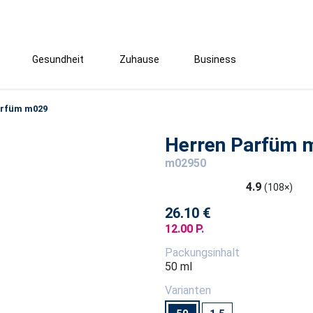
Gesundheit
Zuhause
Business
arfüm m029
Herren Parfüm 
m02950
4.9
(108×)
26.10 €
12.00 P.
Packungsinhalt
50 ml
Varianten