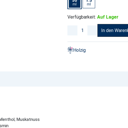
50
1.5
ml
ml
Verfügbarkeit:
Auf Lager
In den Waren
Holzig
, Menthol, Muskatnuss
asmin