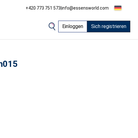
+420 773 751 573
|
info@essensworld.com
Einloggen
Sich registrieren
m015