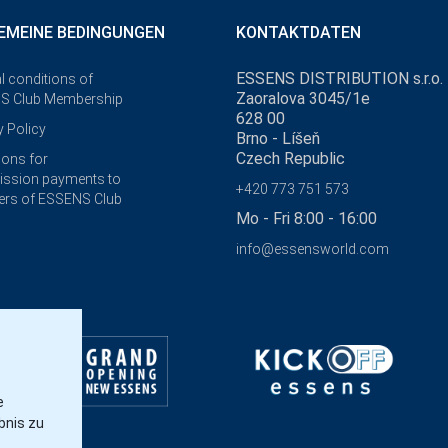
EMEINE BEDINGUNGEN
KONTAKTDATEN
ESSENS DISTRIBUTION s.r.o.
l conditions of
Zaoralova 3045/1e
S Club Membership
628 00
y Policy
Brno - Líšeň
Czech Republic
ions for
ssion payments to
+420 773 751 573
rs of ESSENS Club
Mo - Fri 8:00 - 16:00
info@essensworld.com
e
bnis zu