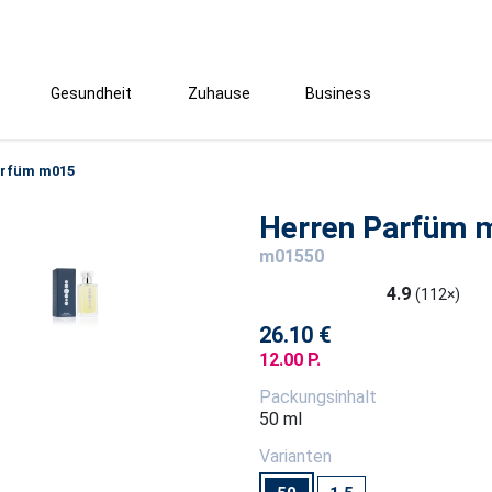
Gesundheit
Zuhause
Business
arfüm m015
Herren Parfüm 
m01550
4.9
(112×)
26.10 €
12.00 P.
Packungsinhalt
50 ml
Varianten