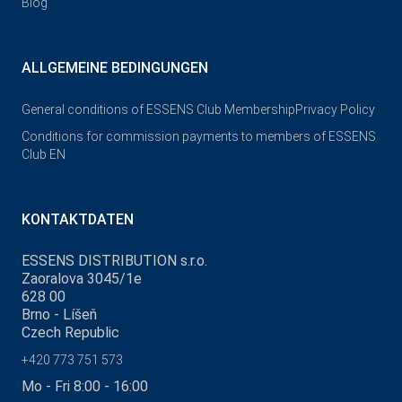
Blog
ALLGEMEINE BEDINGUNGEN
General conditions of ESSENS Club Membership
Privacy Policy
Conditions for commission payments to members of ESSENS
Club EN
KONTAKTDATEN
ESSENS DISTRIBUTION s.r.o.
Zaoralova 3045/1e
628 00
Brno - Líšeň
Czech Republic
+420 773 751 573
Mo - Fri 8:00 - 16:00