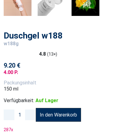
Duschgel w188
w188g
4.8
(13×)
9.20 €
4.00 P.
Packungsinhalt
150 ml
Verfügbarkeit:
Auf Lager
In den Warenkorb
287
x