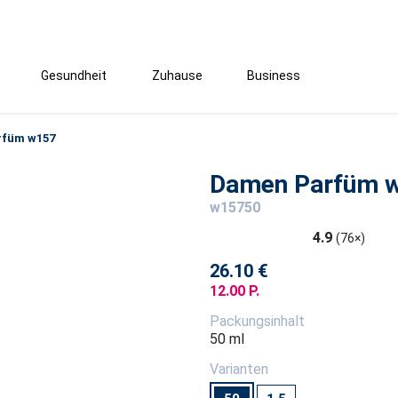
Gesundheit
Zuhause
Business
rfüm w157
Damen Parfüm 
w15750
4.9
(76×)
26.10 €
12.00 P.
Packungsinhalt
50 ml
Varianten