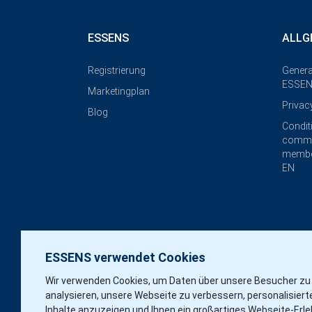
ESSENS
ALLG
Registrierung
Genera
ESSEN
Marketingplan
Privac
Blog
Condit
commi
membe
EN
ESSENS verwendet Cookies
Wir verwenden Cookies, um Daten über unsere Besucher zu
analysieren, unsere Webseite zu verbessern, personalisiert
Inhalte anzuzeigen und Ihnen ein großartiges Webseite-Erle