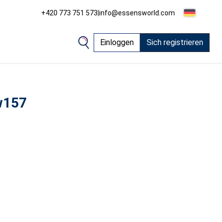
+420 773 751 573
|
info@essensworld.com
Einloggen
Sich registrieren
w157