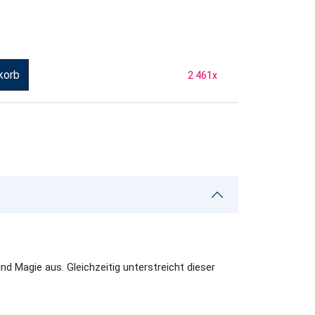
korb
2 461
x
und Magie aus. Gleichzeitig unterstreicht dieser