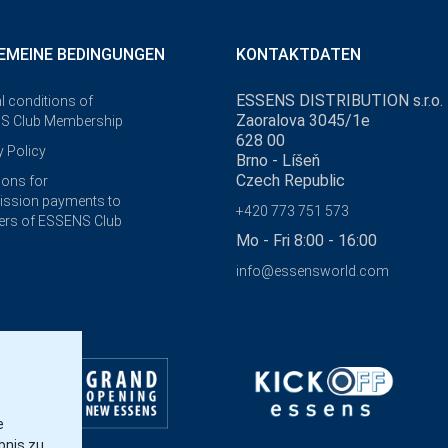
EMEINE BEDINGUNGEN
KONTAKTDATEN
ESSENS DISTRIBUTION s.r.o.
l conditions of
Zaoralova 3045/1e
S Club Membership
628 00
y Policy
Brno - Líšeň
Czech Republic
ions for
ssion payments to
+420 773 751 573
rs of ESSENS Club
Mo - Fri 8:00 - 16:00
info@essensworld.com
e
bnis zu