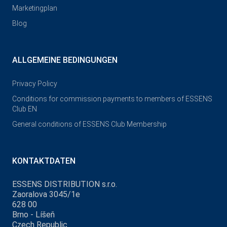
Marketingplan
Blog
ALLGEMEINE BEDINGUNGEN
Privacy Policy
Conditions for commission payments to members of ESSENS
Club EN
General conditions of ESSENS Club Membership
KONTAKTDATEN
ESSENS DISTRIBUTION s.r.o.
Zaoralova 3045/1e
628 00
Brno - Líšeň
Czech Republic