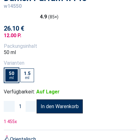
w14550
4.9
(85×)
26.10 €
12.00 P.
Packungsinhalt
50 ml
Varianten
50
1.5
ml
ml
Verfügbarkeit:
Auf Lager
In den Warenkorb
1 455
x
Orientalisch