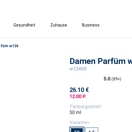
Gesundheit
Zuhause
Business
rfüm w124
Damen Parfüm 
w12450
5.0
(89×)
26.10 €
12.00 P.
Packungsinhalt
50 ml
Varianten