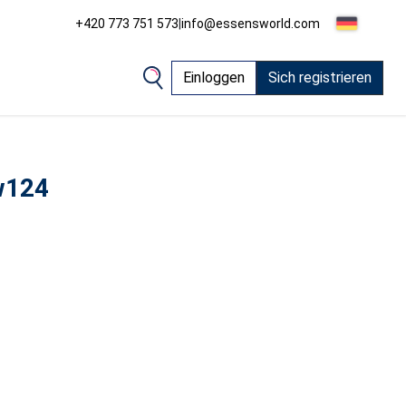
+420 773 751 573
|
info@essensworld.com
Einloggen
Sich registrieren
w124