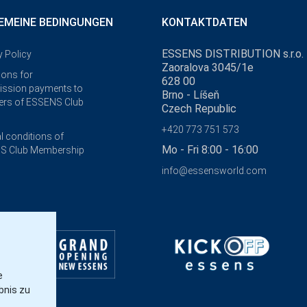
EMEINE BEDINGUNGEN
KONTAKTDATEN
ESSENS DISTRIBUTION s.r.o.
y Policy
Zaoralova 3045/1e
ions for
628 00
ssion payments to
Brno - Líšeň
rs of ESSENS Club
Czech Republic
+420 773 751 573
l conditions of
Mo - Fri 8:00 - 16:00
S Club Membership
info@essensworld.com
e
bnis zu