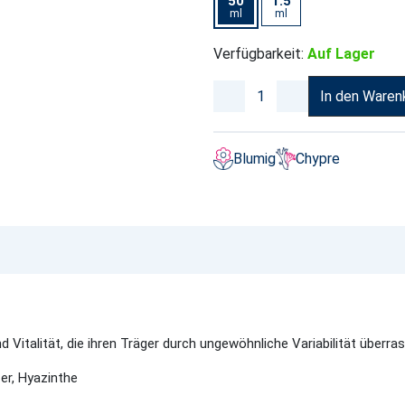
50
1.5
ml
ml
Verfügbarkeit:
Auf Lager
In den Waren
Blumig
Chypre
d Vitalität, die ihren Träger durch ungewöhnliche Variabilität überra
fer, Hyazinthe