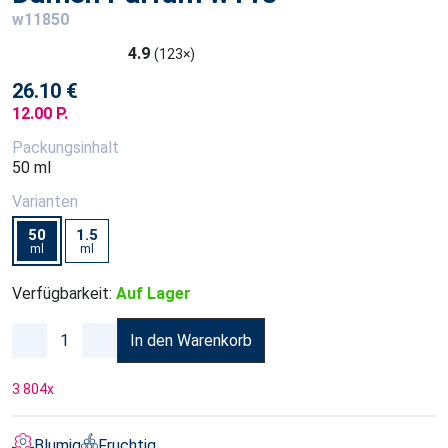
w11850
4.9
(123×)
26.10 €
12.00 P.
Packungsinhalt
50 ml
Varianten
50
1.5
ml
ml
Verfügbarkeit:
Auf Lager
In den Warenkorb
3 804
x
Blumig
Fruchtig