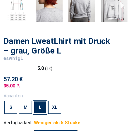
Damen LweatLhirt mit Druck
– grau, Größe L
eswh1gL
5.0
(1×)
57.20 €
35.00 P.
Varianten
S
M
L
XL
Verfügbarkeit:
Weniger als 5 Stücke