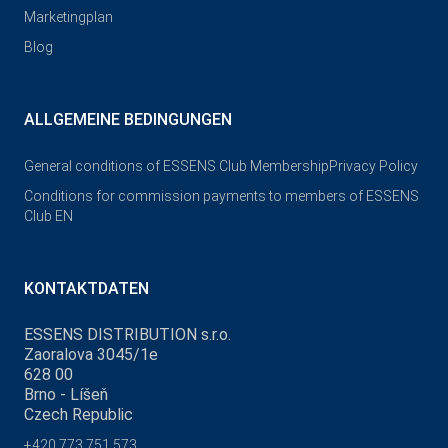
Marketingplan
Blog
ALLGEMEINE BEDINGUNGEN
General conditions of ESSENS Club Membership
Privacy Policy
Conditions for commission payments to members of ESSENS
Club EN
KONTAKTDATEN
ESSENS DISTRIBUTION s.r.o.
Zaoralova 3045/1e
628 00
Brno - Líšeň
Czech Republic
+420 773 751 573