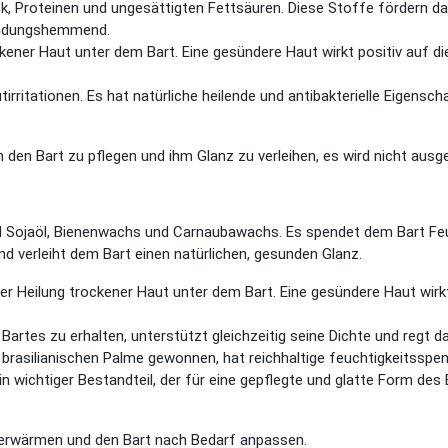
Zink, Proteinen und ungesättigten Fettsäuren. Diese Stoffe fördern 
zündungshemmend.
ockener Haut unter dem Bart. Eine gesündere Haut wirkt positiv auf 
utirritationen. Es hat natürliche heilende und antibakterielle Eigens
 den Bart zu pflegen und ihm Glanz zu verleihen, es wird nicht ausge
d Sojaöl, Bienenwachs und Carnaubawachs. Es spendet dem Bart Feuc
nd verleiht dem Bart einen natürlichen, gesunden Glanz.
er Heilung trockener Haut unter dem Bart. Eine gesündere Haut wirkt 
 Bartes zu erhalten, unterstützt gleichzeitig seine Dichte und regt
 brasilianischen Palme gewonnen, hat reichhaltige feuchtigkeitssp
 ein wichtiger Bestandteil, der für eine gepflegte und glatte Form d
erwärmen und den Bart nach Bedarf anpassen.