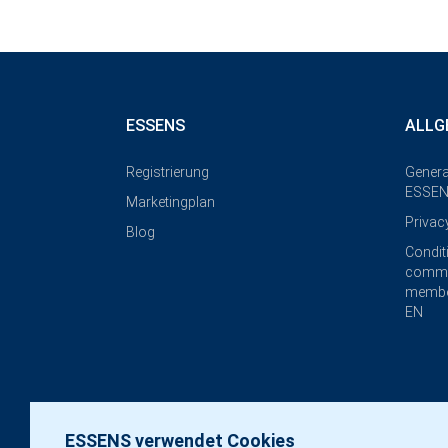
ESSENS
ALLG
Registrierung
Genera
ESSEN
Marketingplan
Privac
Blog
Condit
commi
membe
EN
ESSENS verwendet Cookies