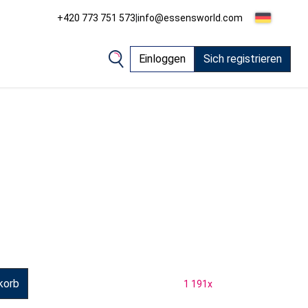
+420 773 751 573
|
info@essensworld.com
Einloggen
Sich registrieren
korb
1 191
x