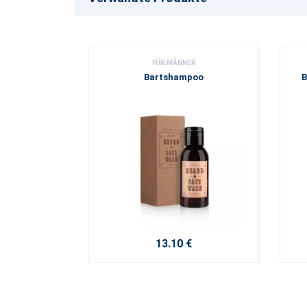
FÜR MÄNNER
Bartshampoo
B
13.10 €