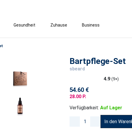
Gesundheit
Zuhause
Business
et
Bartpflege-Set
sbeard
4.9
(9×)
54.60 €
28.00 P.
Verfügbarkeit:
Auf Lager
In den Waren