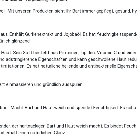
lvoll. Mit unseren Produkten sieht Ihr Bart immer gepflegt, gesund, hy
t. Enthält Gurkenextrakt und Jojobaöl. Es hat feuchtigkeitsspe
ürlich glänzend
 Haut. Sein Saft besteht aus Proteinen, Lipiden, Vitamin C und einer
d adstringierende Eigenschaften und kann geschwollene Haut reduz
utirritationen. Es hat natürliche heilende und antibakterielle Eigens
art einmassieren und gründlich ausspülen.
obaöl. Macht Bart und Haut weich und spendet Feuchtigkeit. Es schü
ender, der hartnäckigen Bart und Haut weich macht. Es bindet Feuchti
d erhält einen natürlichen Glanz.