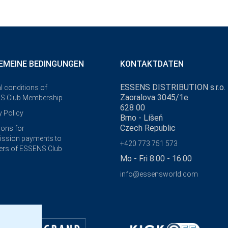
EMEINE BEDINGUNGEN
KONTAKTDATEN
ESSENS DISTRIBUTION s.r.o.
l conditions of
Zaoralova 3045/1e
S Club Membership
628 00
y Policy
Brno - Líšeň
Czech Republic
ions for
ssion payments to
+420 773 751 573
rs of ESSENS Club
Mo - Fri 8:00 - 16:00
info@essensworld.com