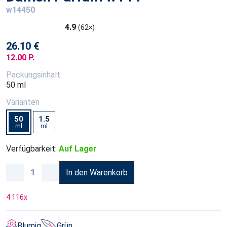
w14450
4.9
(62×)
26.10 €
12.00 P.
Packungsinhalt
50 ml
Varianten
50
1.5
ml
ml
Verfügbarkeit:
Auf Lager
In den Warenkorb
4 116
x
Blumig
Grün