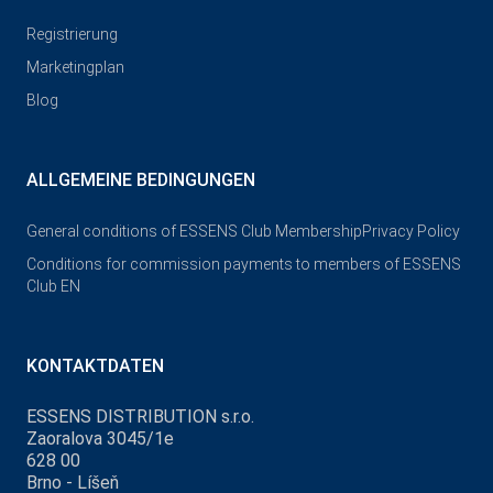
Registrierung
Marketingplan
Blog
ALLGEMEINE BEDINGUNGEN
General conditions of ESSENS Club Membership
Privacy Policy
Conditions for commission payments to members of ESSENS
Club EN
KONTAKTDATEN
ESSENS DISTRIBUTION s.r.o.
Zaoralova 3045/1e
628 00
Brno - Líšeň