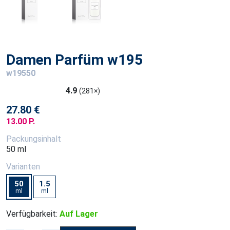
Damen Parfüm w195
w19550
4.9
(281×)
27.80 €
13.00 P.
Packungsinhalt
50 ml
Varianten
50
1.5
ml
ml
Verfügbarkeit:
Auf Lager