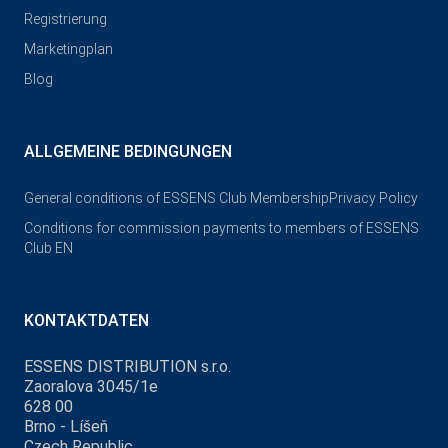
Registrierung
Marketingplan
Blog
ALLGEMEINE BEDINGUNGEN
General conditions of ESSENS Club Membership
Privacy Policy
Conditions for commission payments to members of ESSENS
Club EN
KONTAKTDATEN
ESSENS DISTRIBUTION s.r.o.
Zaoralova 3045/1e
628 00
Brno - Líšeň
Czech Republic