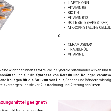
L-METHIONIN
VITAMIN B5
BIOTIN
VITAMIN B12
ROTE BETE (FARBSTOFF)
MIKROKRISTALLINE CELLUL
ÖL
CERAMOSIDE®
TRAUBENÖL
VITAMIN E
ihe wichtiger Inhaltsstoffe, die in Synergie miteinander wirken und
nosäuren
und für die
Synthese von Keratin und Kollagen verantwo
end Kollagen für die Struktur von Haut
, Sehnen und Bändern wichtig 
gkeit versorgen und sie vor Austrocknung und Alterung schützen.
nzungsmittel geeignet?
es Hautbild fördern möchten.