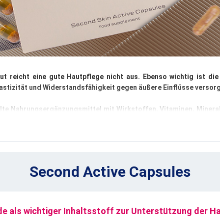
 reicht eine gute Hautpflege nicht aus. Ebenso wichtig ist die 
astizität und Widerstandsfähigkeit gegen äußere Einflüsse versorg
lte Nahrungsergänzungsmittel mit Wirkstoffen, Vitaminen, Minerali
 Produkte unterstützen die natürliche Kollagenproduktion, verso
ng und Schäden.
kombinieren Sie wirksame Kosmetik mit einer durchdachten inne
Second Active Capsules
e als wichtiger Inhaltsstoff zur Unterstützung der Ha