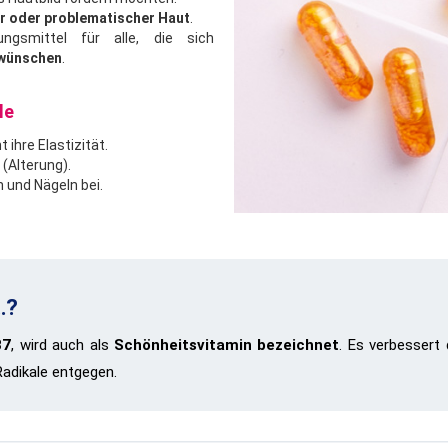
r oder problematischer Haut
.
ngsmittel für alle, die sich
 wünschen
.
le
ihre Elastizität.
 (Alterung).
und Nägeln bei.
…?
B7
, wird auch als
Schönheitsvitamin bezeichnet
. Es verbessert
Radikale entgegen.